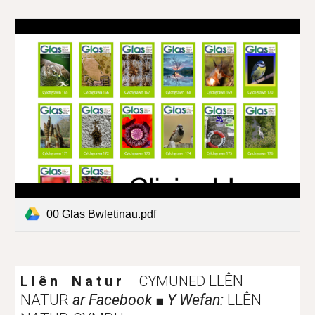
00 Glas Bwletinau.pdf
LLÊN
L l ê n N a t u r
CYMUNED
NATUR
ar Facebook
Y Wefan:
LLÊN
■