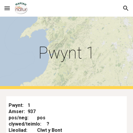
Skip to main content
Skip to navigation
Pwynt 1
Pwynt:
1
Amser:
937
pos/neg:
pos
clywed/teimlo:
?
Lleoliad:
Clwt y Bont