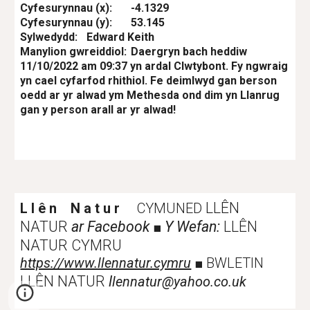
Cyfesurynnau (x):
-4.1329
Cyfesurynnau (y):
53.145
Sylwedydd:
Edward Keith
Manylion gwreiddiol:
Daergryn bach heddiw 
11/10/2022 am 09:37 yn ardal Clwtybont. Fy ngwraig 
yn cael cyfarfod rhithiol. Fe deimlwyd gan berson 
oedd ar yr alwad ym Methesda ond dim yn Llanrug 
gan y person arall ar yr alwad!
LLÊN
L l ê n N a t u r
CYMUNED
NATUR
ar Facebook
Y Wefan:
LLÊN
■
NATUR CYMRU
https://www.llennatur.cymru
■
BWLETIN
LLÊN NATUR
l
lennatur@yahoo.co.uk