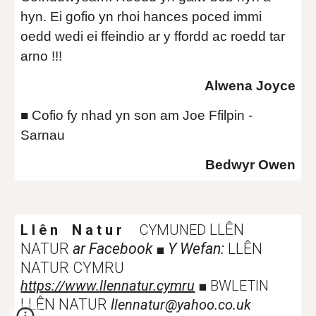
hyn. Ei gofio yn rhoi hances poced immi 
oedd wedi ei ffeindio ar y ffordd ac roedd tar 
arno !!!               
Alwena Joyce
■ Cofio fy nhad yn son am Joe Ffilpin - 
Sarnau       
Bedwyr Owen
LLÊN
L l ê n N a t u r
CYMUNED
NATUR
ar Facebook
Y Wefan:
LLÊN
■
NATUR CYMRU
https://www.llennatur.cymru
■
BWLETIN
LLÊN NATUR
l
lennatur@yahoo.co.uk