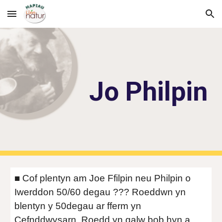
Skip to main content
Skip to navigation
Jo Philpin
■ Cof plentyn am Joe Ffilpin neu Philpin o 
Iwerddon 50/60 degau ??? Roeddwn yn 
blentyn y 50degau ar fferm yn 
Cefnddwysarn. Roedd yn galw bob hyn a 