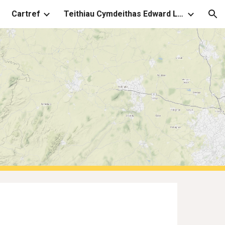
Cartref
Teithiau Cymdeithas Edward Llwyd
ion