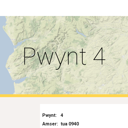
ip to main content
Skip to navigat
Pwynt 4
Pwynt:
4
Amser:
tua 0940