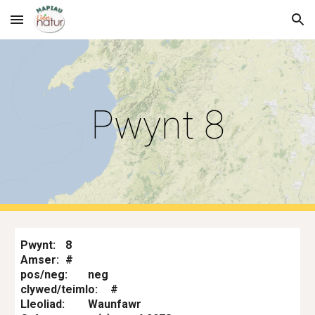
Skip to main content
Skip to navigation
Pwynt 8
Pwynt:
8
Amser:
#
pos/neg:
neg
clywed/teimlo:
#
Lleoliad:
Waunfawr