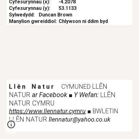
Cyfesurynnau (x):
-4.2078
Cyfesurynnau (y):
53.1133
Sylwedydd:
Duncan Brown
Manylion gwreiddiol:
Chlywson ni ddim byd
LLÊN
L l ê n N a t u r
CYMUNED
NATUR
ar Facebook
Y Wefan:
LLÊN
■
NATUR CYMRU
https://www.llennatur.cymru
■
BWLETIN
LLÊN NATUR
l
lennatur@yahoo.co.uk