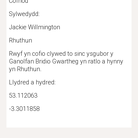
Cofnod
Sylwedydd:
Jackie Willmington
Rhuthun
Rwyf yn cofio clywed to sinc ysgubor y 
Ganolfan Bridio Gwartheg yn ratlo a hynny 
yn Rhuthun.
Llydred a hydred: 
53.112063
-3.3011858