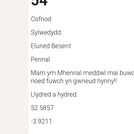
54
Cofnod
Sylwedydd:
Eluned Besent
Pennal
Mam ym Mhennal meddwl mai buwch oed
rioed fuwch yn gwneud hynny!!
Llydred a hydred: 
52.5857
-3.9211