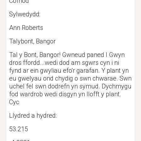
Cofnod
Sylwedydd:
Ann Roberts
Talybont, Bangor
Tal y Bont, Bangor! Gwneud paned I Gwyn 
dros ffordd...wedi dod am sgwrs cyn i ni 
fynd ar ein gwyliau efo'r garafan. Y plant yn 
eu gwelyau ond chydig o swn chwarae. Swn 
uchel fel swn dodrefn yn symud. Dychmygu 
fod wardrob wedi disgyn yn llofft y plant. 
Cyc
Llydred a hydred: 
53.215