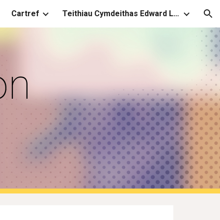
Cartref
Teithiau Cymdeithas Edward Llwyd
ion
n 