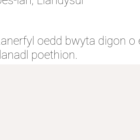
es-lan, Llandysul
nerfyl oedd bwyta digon o eir
danadl poethion.