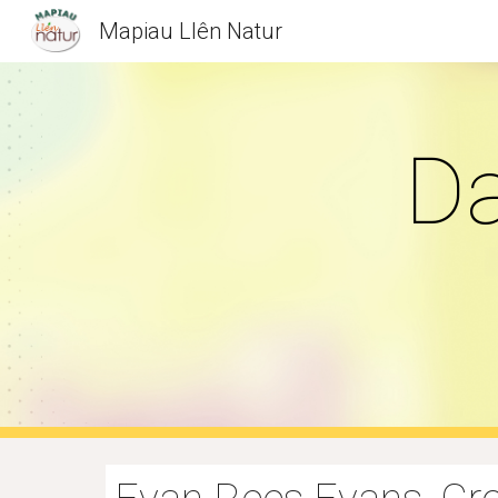
Mapiau Llên Natur
Sk
Da