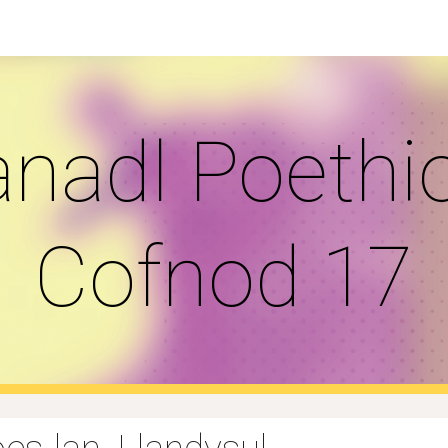
ip to main content
Skip to navigat
nadl Poethio
Cofnod 17