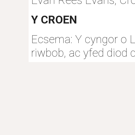
Evan Rees Evans, Cro
Y CROEN
Ecsema: Y cyngor o La
riwbob, ac yfed diod 