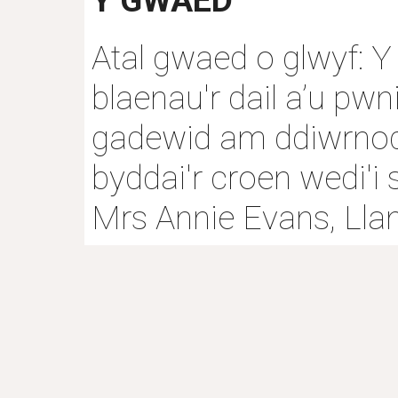
Y GWAED
Atal gwaed o glwyf: Y 
blaenau'r dail a’u pwni
gadewid am ddiwrnod 
byddai'r croen wedi'i 
Mrs Annie Evans, Llan