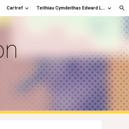
Cartref
Teithiau Cymdeithas Edward Llwyd
ion
n 