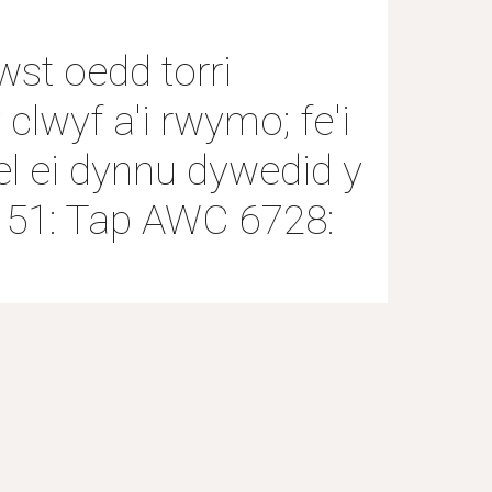
st oedd torri 
clwyf a'i rwymo; fe'i 
 ei dynnu dywedid y 
[151: Tap AWC 6728: 