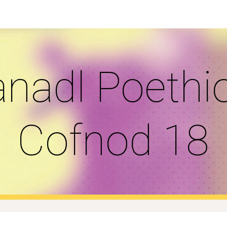
ip to main content
Skip to navigat
nadl Poethio
Cofnod 18