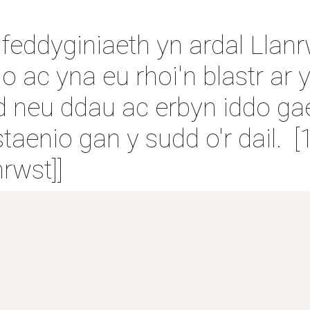
feddyginiaeth yn ardal Llanrw
o ac yna eu rhoi'n blastr ar y 
neu ddau ac erbyn iddo gael
staenio gan y sudd o'r dail.  
rwst]]