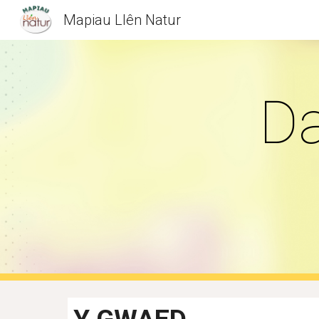
Mapiau Llên Natur
Sk
Da