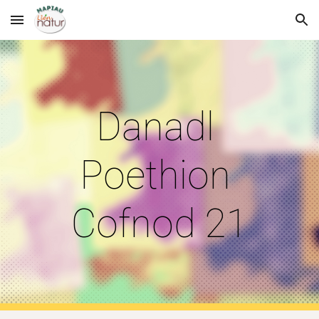
Skip to main content
Skip to navigation
Danadl 
Poethion 
Cofnod 21