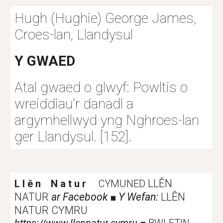
Hugh (Hughie) George James, 
Croes-lan, Llandysul
Y GWAED
Atal gwaed o glwyf: Powltis o 
wreiddiau'r danadl a 
argymhellwyd yng Nghroes-lan 
ger Llandysul. [152]. 
LLÊN
L l ê n N a t u r
CYMUNED
NATUR
ar Facebook
Y Wefan:
LLÊN
■
NATUR CYMRU